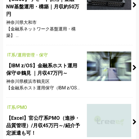
NW基盤運用・構築｜月収約50万
円
神奈川県大和市
【金融系ネットワーク基盤運用・構
築】 ...
IT系/運用管理・保守
【IBM z/OS】金融系ホスト運用
保守＠鶴見 ｜月収47万円～
神奈川県横浜市鶴見区
【金融系ホスト運用保守（IBM z/OS...
IT系/PMO
【Excel】官公庁系PMO（進捗・
品質管理）/月収45万円～/紹介予
定派遣も可！