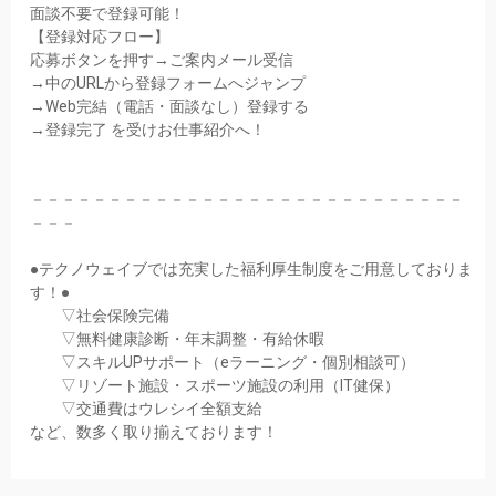
面談不要で登録可能！
【登録対応フロー】
応募ボタンを押す→ご案内メール受信
→中のURLから登録フォームへジャンプ
→Web完結（電話・面談なし）登録する
→登録完了 を受けお仕事紹介へ！
－－－－－－－－－－－－－－－－－－－－－－－－－－－－
－－－
●テクノウェイブでは充実した福利厚生制度をご用意しておりま
す！●
▽社会保険完備
▽無料健康診断・年末調整・有給休暇
▽スキルUPサポート（eラーニング・個別相談可）
▽リゾート施設・スポーツ施設の利用（IT健保）
▽交通費はウレシイ全額支給
など、数多く取り揃えております！